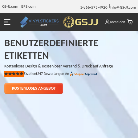
GS-JJ.com
BPS.com
1-866-573-4920
Info@GS-JJ.com
anmelden
BENUTZERDEFINIERTE
ETIKETTEN
Kostenloses Design & Kostenloser Versand & Druck auf Anfrage
Exzellent
247
Bewertungen An
Bewertet
mit
5
von
KOSTENLOSES ANGEBOT
5
Sternen