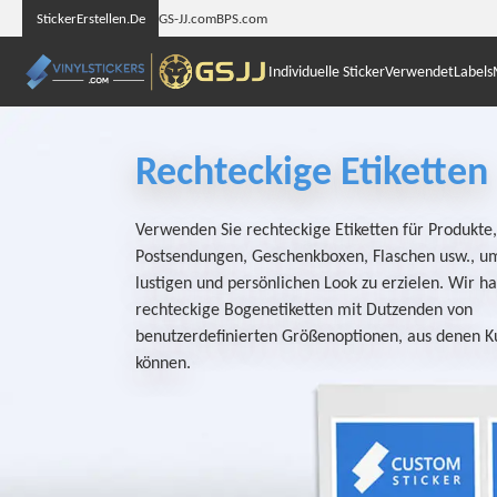
StickerErstellen.De
GS-JJ.com
BPS.com
Individuelle Sticker
Verwendet
Labels
Rechteckige Etiketten
Verwenden Sie rechteckige Etiketten für Produkte,
Postsendungen, Geschenkboxen, Flaschen usw., u
lustigen und persönlichen Look zu erzielen. Wir h
rechteckige Bogenetiketten mit Dutzenden von
benutzerdefinierten Größenoptionen, aus denen 
können.