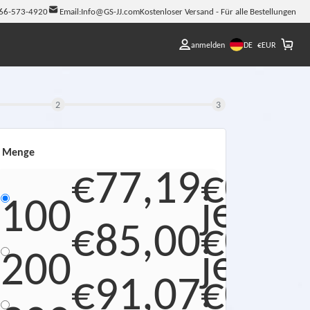
66-573-4920
Email:
Info@GS-JJ.com
Kostenloser Versand - Für alle Bestellungen
DE
anmelden
€
EUR
2
3
Menge
€77,19
€0,77
jede
100
€85,00
€0,42
jede
200
€91,07
€0,30