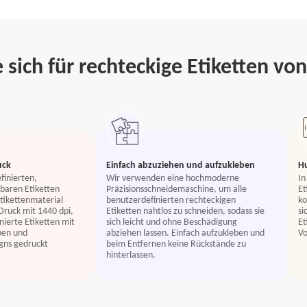
 sich für rechteckige Etiketten vo
uck
Einfach abzuziehen und aufzukleben
H
finierten,
Wir verwenden eine hochmoderne
In
baren Etiketten
Präzisionsschneidemaschine, um alle
Et
tikettenmaterial
benutzerdefinierten rechteckigen
ko
Druck mit 1440 dpi,
Etiketten nahtlos zu schneiden, sodass sie
si
ierte Etiketten mit
sich leicht und ohne Beschädigung
Et
ben und
abziehen lassen. Einfach aufzukleben und
Vo
igns gedruckt
beim Entfernen keine Rückstände zu
hinterlassen.