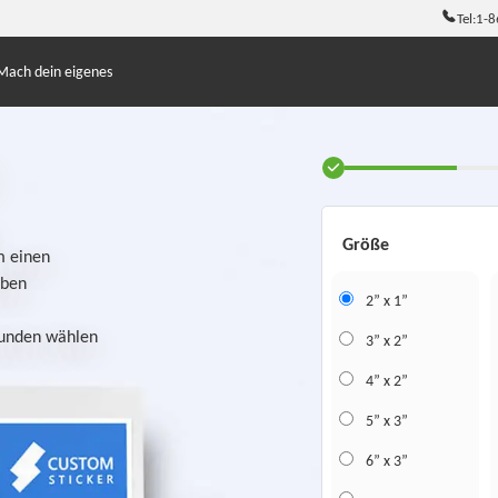
Tel:
1-8
Mach dein eigenes
Größe
m einen
aben
2” x 1”
Kunden wählen
3” x 2”
4” x 2”
5” x 3”
6” x 3”