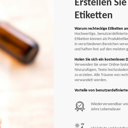
Erstellen Si
Etiketten
Frei
Luft
Warum rechteckige Etiketten a
Hochwertige, benutzerdefinierte 
Etiketten können als Produktetik
Frei
Run
in verschiedenen Bereichen verwe
und haften fest auf den meisten g
Holen Sie sich ein kostenloses 
Verwenden Sie unser Online-Syst
hinzuzufügen, Texte hochzuladen 
zu erzielen. Alle Träume von rech
verwandelt werden.
Vorteile von benutzerdefinierte
Wiederverwendbar und
Jahre Lebensdauer