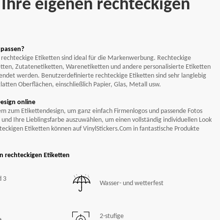
jede
e Ihre eigenen rechteckigen
transport
Frei
50/Set-
Verpackung
npassen?
rechteckige Etiketten sind ideal für die Markenwerbung. Rechteckige
etten, Zutatenetiketten, Warenetiketten und andere personalisierte Etiketten
de Ecken
Frei
Formenoptionen
ndet werden. Benutzerdefinierte rechteckige Etiketten sind sehr langlebig
latten Oberflächen, einschließlich Papier, Glas, Metall usw.
Weitermachen
Design online
em zum Etikettendesign, um ganz einfach Firmenlogos und passende Fotos
und Ihre Lieblingsfarbe auszuwählen, um einen vollständig individuellen Look
teckigen Etiketten können auf VinylStickers.Com in fantastische Produkte
n rechteckigen Etiketten
 3
Wasser- und wetterfest
2-stufige