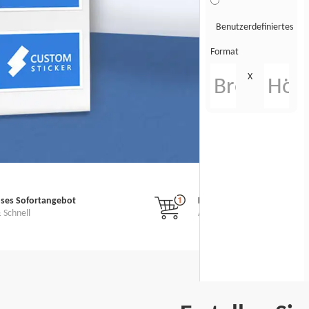
Benutzerdefiniertes
Format
X
oses Sofortangebot
Kein Mindestbestellwert
 Schnell
Alle benutzerdefinierten Auf