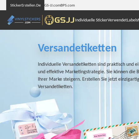
StickerErstellen.De
GS-JJ.com
BPS.com
Individuelle Sticker
Verwendet
Labels
Versandetiketten
Individuelle Versandetiketten sind praktisch und e
und effektive Marketingstrategie. Sie können die 
Ihrer Marke steigern. Erstellen Sie jetzt einzigarti
Versandetiketten.