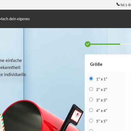
Tel:
1-8
Mach dein eigenes
ine einfache
Größe
Bekanntheit
ge individuelle
1” x 1”
2” x 2”
3” x 3”
4” x 4”
5” x 5”