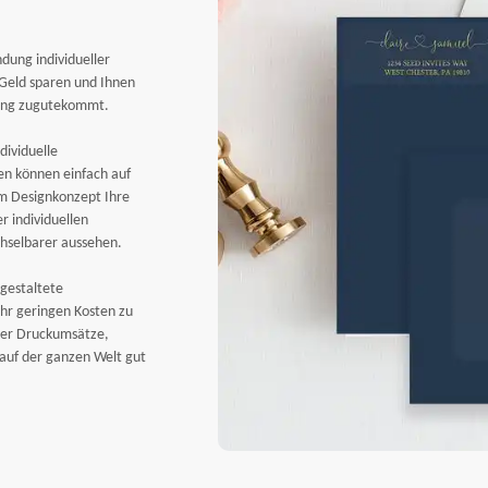
dung individueller
 Geld sparen und Ihnen
Frei
Luft
lung zugutekommt.
Frei
Run
dividuelle
ten können einfach auf
em Designkonzept Ihre
r individuellen
chselbarer aussehen.
 gestaltete
ehr geringen Kosten zu
 der Druckumsätze,
 auf der ganzen Welt gut