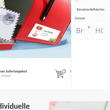
Benutzerdefiniertes
Format
X
oses Sofortangebot
Kein Mindestbestellwert
 Schnell
Alle benutzerdefinierten Auf
ividuelle