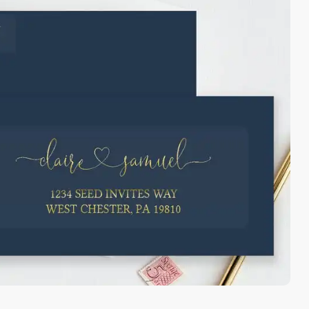
jede
transport
Frei
50/Set-
Verpackung
de Ecken
Frei
Formenoptionen
Weitermachen