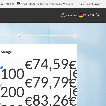
66-573-4920
Email:
Info@GS-JJ.com
Kostenloser Versand - Für alle Bestellungen
DE
anmelden
€
EUR
2
3
Menge
€74,59
€0,75
jede
100
€79,79
€0,40
jede
200
€83,26
€0,28