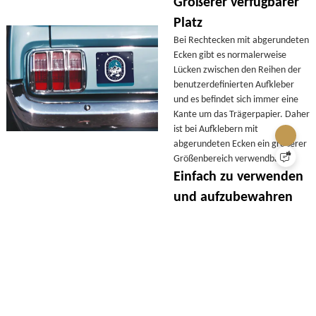
Größerer verfügbarer
Platz
Bei Rechtecken mit abgerundeten
Ecken gibt es normalerweise
Lücken zwischen den Reihen der
benutzerdefinierten Aufkleber
und es befindet sich immer eine
Kante um das Trägerpapier. Daher
ist bei Aufklebern mit
abgerundeten Ecken ein größerer
Größenbereich verwendbar.
Einfach zu verwenden
und aufzubewahren
Ein weiterer Vorteil des
Aufklebers mit abgerundeten
Ecken besteht darin, dass Sie den
Aufkleber leichter vom
Trägerpapier abziehen können. Im
Vergleich zu Aufklebern mit
eckigen Ecken lassen sich