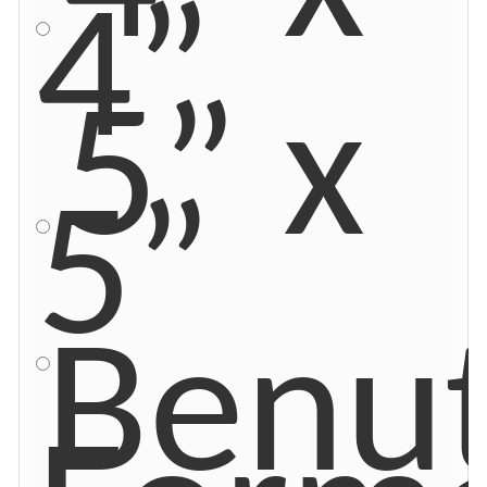
4”
5” x
5”
Benut