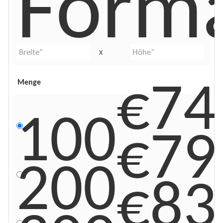
Form
X
€74
Menge
100
€79
200
€83