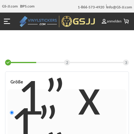
GS-JJ.com
BPS.com
1-866-573-4920
Info@GS-JJ.com
anmelden
2
3
1” x
Größe
1”