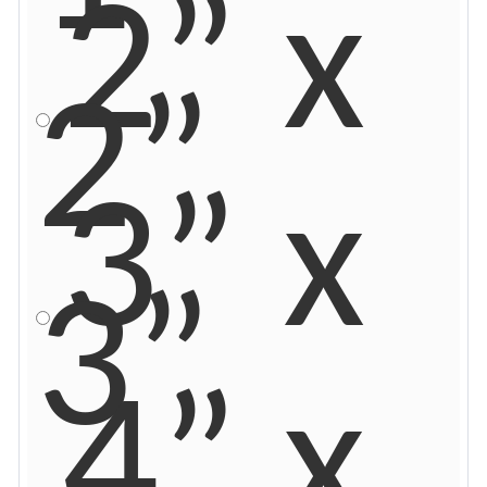
2” x
2”
3” x
3”
4” x